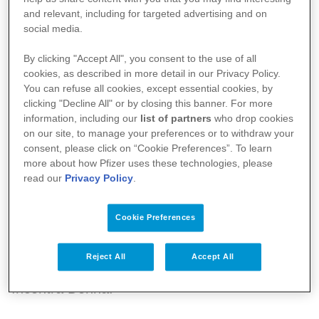
Tumore al seno: l’iniziativa di Fondazione
and relevant, including for targeted advertising and on
AIOM per raccontare il vissuto delle
social media.
pazienti
By clicking "Accept All", you consent to the use of all
cookies, as described in more detail in our Privacy Policy.
5 luglio 2024
You can refuse all cookies, except essential cookies, by
clicking "Decline All" or by closing this banner. For more
information, including our
list of partners
who drop cookies
on our site, to manage your preferences or to withdraw your
Un progetto per esplorare emozioni e vissuti
consent, please click on “Cookie Preferences”. To learn
more about how Pfizer uses these technologies, please
delle donne che hanno ricevuto una diagnosi di
read our
Privacy Policy
.
tumore al seno: così nasce
Emotional
Patient Journey
, l'iniziativa realizzata da
Cookie Preferences
Fondazione AIOM e Pfizer in collaborazione
Reject All
Accept All
con le società scientifiche e Fondazione
Incontra Donna.