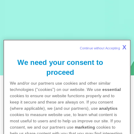
X
Continue without Accepting 
We need your consent to
proceed
We and/or our partners use cookies and other similar
Home
technologies (“cookies”) on our website. We use
essential
News
cookies to ensure our website functions properly and to
Notizie
keep it secure and these are always on. If you consent
Tumore al seno: l’iniziativa di Fondazione AIOM per
(where applicable), we (and our partners), use
analytics
raccontare il vissuto delle pazienti
cookies to measure website use, to learn what content is
most useful to users and to help us improve our site. If you
consent, we and our partners use
marketing
cookies to
help us share content with you that you may find interesting