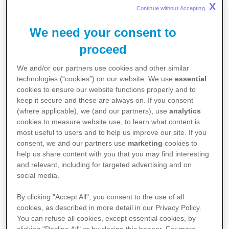
ad oggetto la "Disciplina della responsabilità
X
Continue without Accepting 
amministrativa delle persone giuridiche,
We need your consent to
delle società e delle associazioni anche prive di
proceed
personalità giuridica" ha introdotto nell'ordinamento
giuridico italiano un sistema di
We and/or our partners use cookies and other similar
technologies (“cookies”) on our website. We use
essential
responsabilità amministrativa degli Enti, per alcuni
cookies to ensure our website functions properly and to
reati, commessi nell'interesse o a vantaggio
keep it secure and these are always on. If you consent
(where applicable), we (and our partners), use
analytics
dell'Ente stesso.
cookies to measure website use, to learn what content is
most useful to users and to help us improve our site. If you
Il Decreto riconosce, a determinate condizioni,
consent, we and our partners use
marketing
cookies to
help us share content with you that you may find interesting
un'efficacia esimente della responsabilità
and relevant, including for targeted advertising and on
amministrativa dipendente da reato dell'Ente ai
social media.
Modelli Organizzativi ("
Modelli
") correttamente
By clicking "Accept All", you consent to the use of all
elaborati, adottati e costantemente aggiornati.
cookies, as described in more detail in our Privacy Policy.
You can refuse all cookies, except essential cookies, by