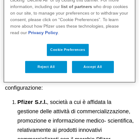
clicking "Decline All" or by closing this banner. For more
Il Modello si sostanzia in un insieme di protocolli,
information, including our
list of partners
who drop cookies
volti a definire e regolare la struttura aziendale e la
on our site, to manage your preferences or to withdraw your
consent, please click on “Cookie Preferences”. To learn
gestione dei suoi processi sensibili
more about how Pfizer uses these technologies, please
anche al fine di prevenire il rischio di commissione
read our
Privacy Policy
.
di reati.
Cookie Preferences
I Modelli Organizzativi delle società del Gruppo
Reject All
Accept All
Pfizer
Il Gruppo Pfizer oggi si presenta con la seguente
configurazione:
Pfizer S.r.l.
, società a cui è affidata la
gestione delle attività di commercializzazione,
promozione e informazione medico- scientifica,
relativamente ai prodotti innovativi