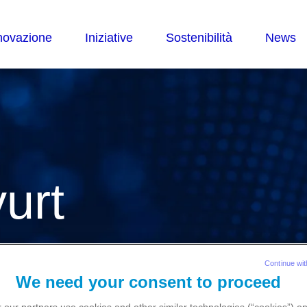
urt
try President
Continue wit
We need your consent to proceed