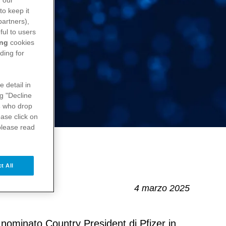
n our
to keep it
partners),
ful to users
ing
cookies
ding for
e detail in
ng "Decline
s
who drop
ase click on
please read
t All
4 marzo 2025
 nominato Country President di Pfizer in