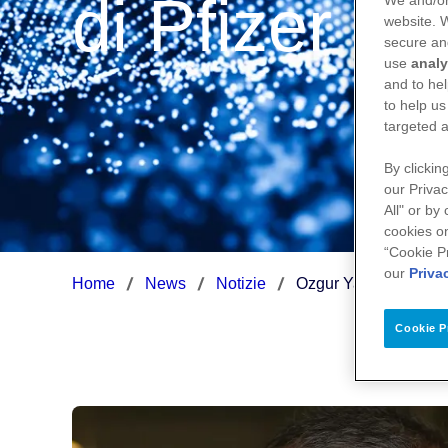
di Pfizer in I
We and/or
website.
secure an
use
analy
and to hel
to help us
targeted a
By clickin
our Privac
All" or by
cookies on
“Cookie P
our
Priva
Home
News
Notizie
Ozgur Yaziyurt nuovo 
Cookie P