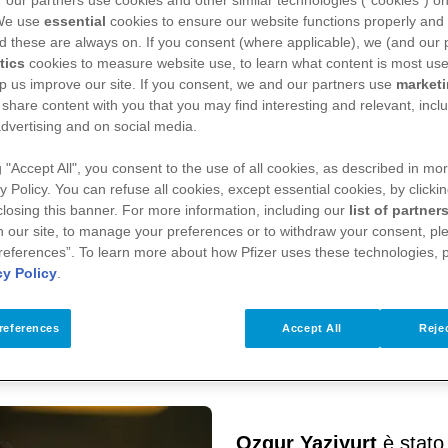
talia
 our partners use cookies and other similar technologies (“cookies”) o
 We use
essential
cookies to ensure our website functions properly and 
d these are always on. If you consent (where applicable), we (and our 
tics
cookies to measure website use, to learn what content is most use
p us improve our site. If you consent, we and our partners use
market
 share content with you that you may find interesting and relevant, inclu
dvertising and on social media.
g "Accept All", you consent to the use of all cookies, as described in mor
y Policy. You can refuse all cookies, except essential cookies, by clicki
 closing this banner. For more information, including our
list of partner
 our site, to manage your preferences or to withdraw your consent, ple
references”. To learn more about how Pfizer uses these technologies, 
cy Policy
.
Country President di Pfizer in Italia
references
Accept All
Rejec
Ozgur Yaziyurt
è stato