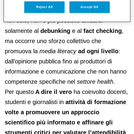
Davanti alla diffusione di bufale e fake news,
Reject All
Accept All
che arrecano danni concreti in ambito salute e
non solo, non è più possibile affidarsi
solamente al
debunking
e al
fact checking
,
ma occorre uno sforzo collettivo che
promuova la
media literacy
ad ogni livello
:
dall’opinione pubblica fino ai produttori di
informazione e comunicazione che non hanno
competenze specifiche nel
settore health
.
Per questo
A dire il vero
ha coinvolto docenti,
studenti e giornalisti in
attività di formazione
volte a promuovere un approccio
scientifico più informato e affinare gli
strumenti critici per valutare l’attendibilità