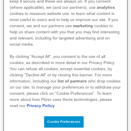
keep it secure and these are always on. If you consent
Italia per favorire la media literacy
(where applicable), we (and our partners), use
analytics
cookies to measure website use, to learn what content is
14 ottobre 2024
most useful to users and to help us improve our site. If you
consent, we and our partners use
marketing
cookies to
help us share content with you that you may find interesting
and relevant, including for targeted advertising and on
Pfizer raccoglie la sfida della
social media.
disinformazione con
A dire il vero
, il
By clicking "Accept All", you consent to the use of all
progetto che promuove la comunicazione
cookies, as described in more detail in our Privacy Policy.
You can refuse all cookies, except essential cookies, by
responsabile, l'informazione giornalistica
clicking "Decline All" or by closing this banner. For more
corretta e il pre-bunking rispetto ai temi di
information, including our
list of partners
who drop cookies
on our site, to manage your preferences or to withdraw your
ambito medico-scientifico: è online il sito
consent, please click on “Cookie Preferences”. To learn
more about how Pfizer uses these technologies, please
dell'iniziativa, raggiungibile all'indirizzo
read our
Privacy Policy
.
https://www.pfizer.it/iniziative/a-dire-il-vero
.
Cookie Preferences