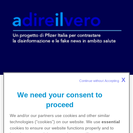
X
Continue without Accepting 
Home
News
We need your consent to
Online “A dire il vero", l’iniziativa di Pfizer Italia per
proceed
favorire la media literacy
We and/or our partners use cookies and other similar
technologies (“cookies”) on our website. We use
essential
Online “A dire il vero", l’iniziativa di Pfizer
cookies to ensure our website functions properly and to