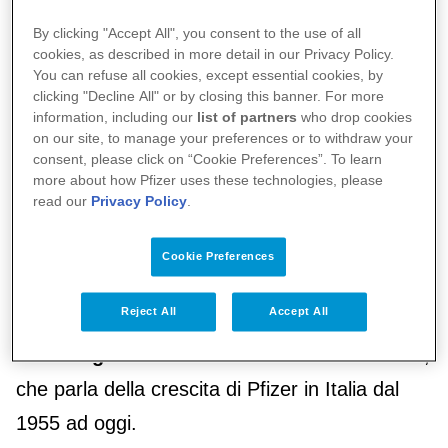
21 febbraio 2025
By clicking "Accept All", you consent to the use of all
cookies, as described in more detail in our Privacy Policy.
You can refuse all cookies, except essential cookies, by
15 infografiche
raccontano il
valore di Pfizer
clicking "Decline All" or by closing this banner. For more
in Italia
. Questa nuova sezione raccoglie i
information, including our
list of partners
who drop cookies
on our site, to manage your preferences or to withdraw your
dati più aggiornati
sulle iniziative, i traguardi,
consent, please click on “Cookie Preferences”. To learn
more about how Pfizer uses these technologies, please
gli obiettivi di Pfizer nel nostro Paese, un
read our
Privacy Policy
.
mercato farmaceutico
di
importanza
primaria
e un fondamentale
catalizzatore di
Cookie Preferences
innovazione e investimenti
.
Reject All
Accept All
Dietro ogni numero si nasconde una storia
,
che parla della crescita di Pfizer in Italia dal
1955 ad oggi.