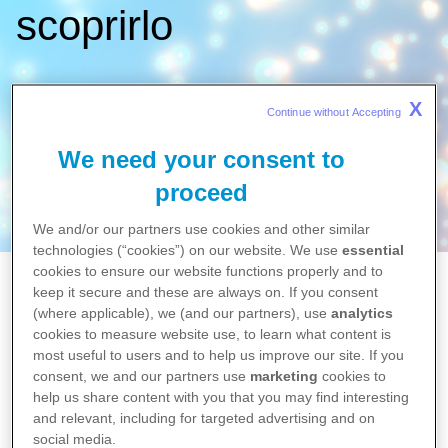
scoprirlo
X
Continue without Accepting 
We need your consent to
proceed
We and/or our partners use cookies and other similar
technologies (“cookies”) on our website. We use
essential
cookies to ensure our website functions properly and to
Home
keep it secure and these are always on. If you consent
News
(where applicable), we (and our partners), use
analytics
Notizie
cookies to measure website use, to learn what content is
L’impegno di Pfizer in Italia: 15 infografiche per
most useful to users and to help us improve our site. If you
consent, we and our partners use
marketing
cookies to
scoprirlo
help us share content with you that you may find interesting
and relevant, including for targeted advertising and on
social media.