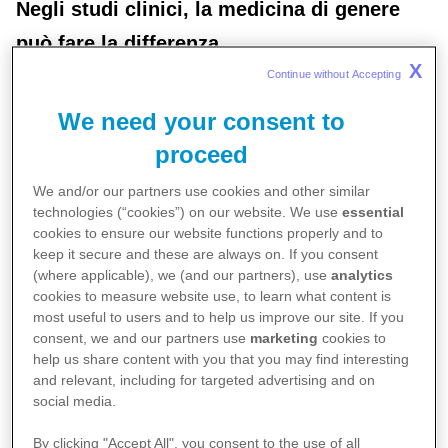
Negli studi clinici, la medicina di genere
può fare la differenza
X
Continue without Accepting 
17 giugno 2024
We need your consent to
proceed
Tener conto delle differenze tra uomini e
We and/or our partners use cookies and other similar
donne anche negli studi clinici significa
technologies (“cookies”) on our website. We use
essential
cookies to ensure our website functions properly and to
ottenere risultati più precisi e affidabili: è
keep it secure and these are always on. If you consent
quanto emerge da un recente documento
(where applicable), we (and our partners), use
analytics
cookies to measure website use, to learn what content is
dell’Istituto Superiore di Sanità, relativo alle
most useful to users and to help us improve our site. If you
“Linee di indirizzo per l’applicazione della
consent, we and our partners use
marketing
cookies to
help us share content with you that you may find interesting
Medicina di Genere nella ricerca e negli
and relevant, including for targeted advertising and on
social media.
studi preclinici e clinici”
.
By clicking "Accept All", you consent to the use of all