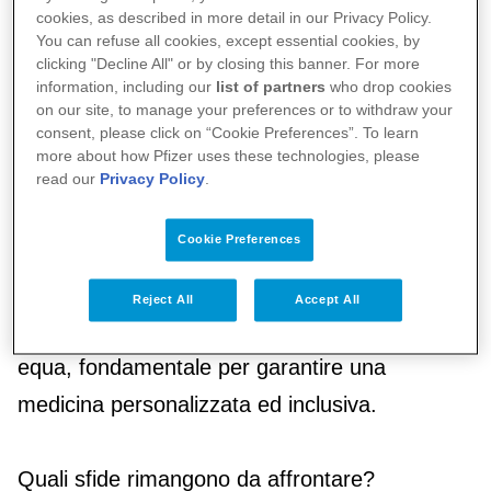
cookies, as described in more detail in our Privacy Policy.
Le diversità – genetiche, cellulari, biochimiche
You can refuse all cookies, except essential cookies, by
clicking "Decline All" or by closing this banner. For more
e fisiologiche – giocano, infatti, un importante
information, including our
list of partners
who drop cookies
ruolo nel metabolismo dei farmaci. Se è vero
on our site, to manage your preferences or to withdraw your
consent, please click on “Cookie Preferences”. To learn
che la medicina occidentale è stata costruita
more about how Pfizer uses these technologies, please
sul paziente-tipo, identificabile nell’uomo
read our
Privacy Policy
.
caucasico tra i 30 e i 45 anni, oggi le aziende
Cookie Preferences
farmaceutiche e le autorità regolatorie
pongono particolare attenzione affinché sia
Reject All
Accept All
garantita una rappresentazione di genere
equa, fondamentale per garantire una
medicina personalizzata ed inclusiva.
Quali sfide rimangono da affrontare?