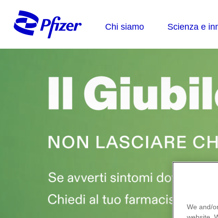
We and/or
website.