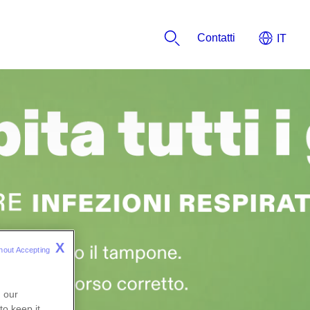
​​​​​​Contatti
X
hout Accepting 
n our
to keep it