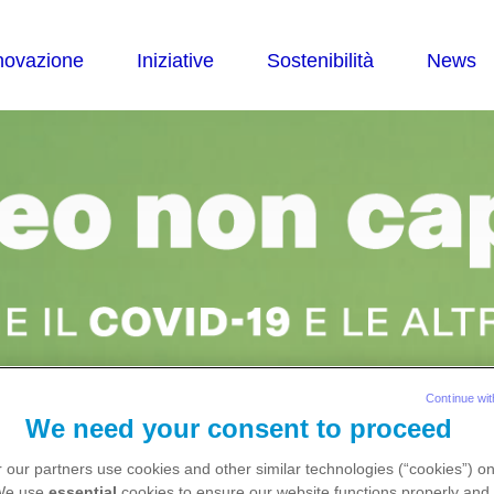
Continue wit
We need your consent to proceed
 our partners use cookies and other similar technologies (“cookies”) o
 We use
essential
cookies to ensure our website functions properly and 