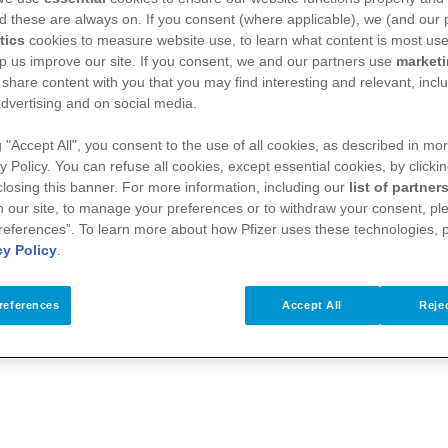
d these are always on. If you consent (where applicable), we (and our 
tics
cookies to measure website use, to learn what content is most use
p us improve our site. If you consent, we and our partners use
market
 share content with you that you may find interesting and relevant, inclu
dvertising and on social media.
g "Accept All", you consent to the use of all cookies, as described in mor
y Policy. You can refuse all cookies, except essential cookies, by clicki
 closing this banner. For more information, including our
list of partner
 our site, to manage your preferences or to withdraw your consent, ple
references”. To learn more about how Pfizer uses these technologies, 
cy Policy
.
references
Accept All
Rejec
bilizzazione sulle infezioni respiratorie in occasione del Giub