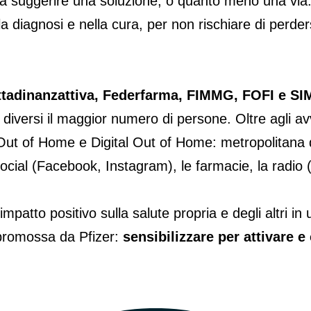
 suggerire una soluzione, o quanto meno una via. Pe
lla diagnosi e nella cura, per non rischiare di perde
tadinanzattiva, Federfarma, FIMMG, FOFI e S
versi il maggior numero di persone. Oltre agli avvis
e l’Out of Home e Digital Out of Home: metropolitana 
cial (Facebook, Instagram), le farmacie, la radio (em
 impatto positivo sulla salute propria e degli altri
a promossa da Pfizer:
sensibilizzare per attivare e