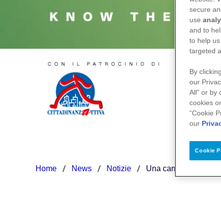
secure an
use
analy
and to hel
to help us
targeted a
By clickin
our Privac
All" or by
cookies on
“Cookie P
our
Priva
Cookie P
Home
News
Notizie
Una campagna di sensi