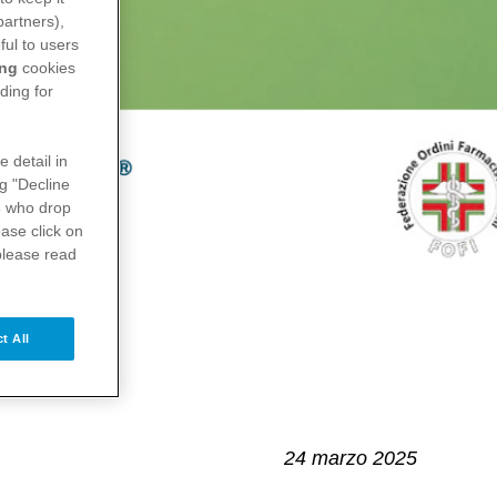
partners),
ful to users
ing
cookies
ding for
e detail in
ng "Decline
s
who drop
ase click on
please read
t All
ileo 2025
24 marzo 2025