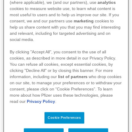
19 marzo 2025
(where applicable), we (and our partners), use
analytics
cookies to measure website use, to learn what content is
most useful to users and to help us improve our site. If you
consent, we and our partners use
marketing
cookies to
Unire le forze per facilitare la diagnosi
help us share content with you that you may find interesting
and relevant, including for targeted advertising and on
tempestiva di una rara patologia del cuore:
social media.
questo l’obiettivo di
Link in Amiloidosi
By clicking "Accept All", you consent to the use of all
Cardiaca
, la nuova iniziativa realizzata da
cookies, as described in more detail in our Privacy Policy.
Pfizer in partnership con le cooperative di
You can refuse all cookies, except essential cookies, by
clicking "Decline All" or by closing this banner. For more
MMG, Medici Milano Centro e Cooperativa
information, including our
list of partners
who drop cookies
on our site, to manage your preferences or to withdraw your
Cure Primarie (FIMMG), per
favorire
consent, please click on “Cookie Preferences”. To learn
l’integrazione tra territorio e ospedale
. Un
more about how Pfizer uses these technologies, please
read our
Privacy Policy
.
link volto a migliorare l’assistenza sanitaria
complessiva e assicurare il corretto percorso
Cookie Preferences
diagnostico-terapeutico per le persone con