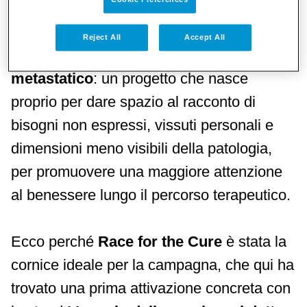
In questo scenario si colloca
La Voce oltre
Reject All
Accept All
la Cura. Qualità di vita e tumore al seno
metastatico
: un progetto che nasce
proprio per dare spazio al racconto di
bisogni non espressi, vissuti personali e
dimensioni meno visibili della patologia,
per promuovere una maggiore attenzione
al benessere lungo il percorso terapeutico.
Ecco perché
Race for the Cure
è stata la
cornice ideale per la campagna, che qui ha
trovato una prima attivazione concreta con