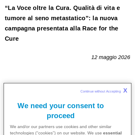
“La Voce oltre la Cura. Qualità di vita e
tumore al seno metastatico”: la nuova
campagna presentata alla Race for the
Cure
12 maggio 2026
Pfizer ha inaugurato
La Voce oltre la
X
Continue without Accepting 
Cura
, la nuova campagna di
We need your consent to
sensibilizzazione dedicata alle donne con
proceed
tumore al seno metastatico
. Lo ha fatto
in occasione della 27ª edizione della
Race
We and/or our partners use cookies and other similar
technologies (“cookies”) on our website. We use
essential