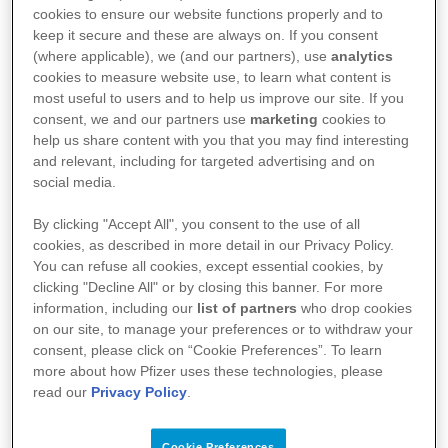
for the Cure
, la manifestazione per la lotta
cookies to ensure our website functions properly and to
keep it secure and these are always on. If you consent
ai tumori del seno organizzata da Komen
(where applicable), we (and our partners), use
analytics
Italia.
cookies to measure website use, to learn what content is
most useful to users and to help us improve our site. If you
consent, we and our partners use
marketing
cookies to
help us share content with you that you may find interesting
In Italia sono almeno 925.000 le donne con
and relevant, including for targeted advertising and on
diagnosi di tumore della mammella; circa
social media.
55.000
di loro convivono con la malattia in
By clicking "Accept All", you consent to the use of all
cookies, as described in more detail in our Privacy Policy.
1
fase
metastatica
. Oggi, grazie ai nuovi
You can refuse all cookies, except essential cookies, by
progressi della ricerca, per queste pazienti
clicking "Decline All" or by closing this banner. For more
information, including our
list of partners
who drop cookies
sono disponibili soluzioni mirate che hanno
on our site, to manage your preferences or to withdraw your
consent, please click on “Cookie Preferences”. To learn
contribuito a migliorare le prospettive,
more about how Pfizer uses these technologies, please
rendendo sempre più rilevante accendere
read our
Privacy Policy
.
l’attenzione sulla
qualità di vita.
Cookie Preferences