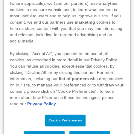
(where applicable), we (and our partners), use
analytics
cookies to measure website use, to learn what content is
most useful to users and to help us improve our site. If you
consent, we and our partners use
marketing
cookies to
help us share content with you that you may find interesting
and relevant, including for targeted advertising and on
social media.
By clicking "Accept All", you consent to the use of all
28 Aprile 2023
cookies, as described in more detail in our Privacy Policy.
You can refuse all cookies, except essential cookies, by
Focalizzare l’attenzione sull’importanza di
clicking "Decline All" or by closing this banner. For more
una cultura della sicurezza e della tutela
information, including our
list of partners
who drop cookies
on our site, to manage your preferences or to withdraw your
della salute sul luogo di lavoro: è questo
consent, please click on “Cookie Preferences”. To learn
more about how Pfizer uses these technologies, please
l’obiettivo della Giornata Mondiale della
read our
Privacy Policy
.
Sicurezza e Salute sul Lavoro, che si
celebra il 28 aprile di ogni anno.
Cookie Preferences