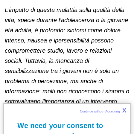
L’impatto di questa malattia sulla qualità della
vita, specie durante l’adolescenza o la giovane
età adulta, è profondo: sintomi come dolore
intenso, nausea e ipersensibilità possono
compromettere studio, lavoro e relazioni
sociali. Tuttavia, la mancanza di
sensibilizzazione tra i giovani non è solo un
problema di percezione, ma anche di
informazione: molti non riconoscono i sintomi o
sottovalutano l’importanza di un intervento
X
medico, vivendo l’emicrania come una
Continue without Accepting 
condizione isolante e frustrante.
We need your consent to