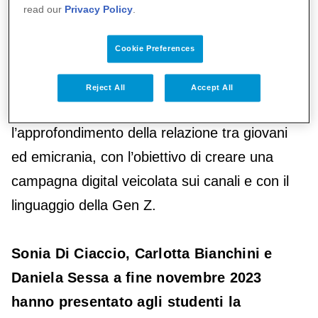
read our
Privacy Policy
.
avuto la possibilità di
applicare le
competenze teoriche ad un contesto reale
,
Cookie Preferences
lavorando a un’iniziativa di sensibilizzazione
sull’emicrania rivolta ai miei coetanei. Un
Reject All
Accept All
aspetto fondamentale è stato
l’approfondimento della relazione tra giovani
ed emicrania, con l’obiettivo di creare una
campagna digital veicolata sui canali e con il
linguaggio della Gen Z.
Sonia Di Ciaccio, Carlotta Bianchini e
Daniela Sessa a fine novembre 2023
hanno presentato agli studenti la