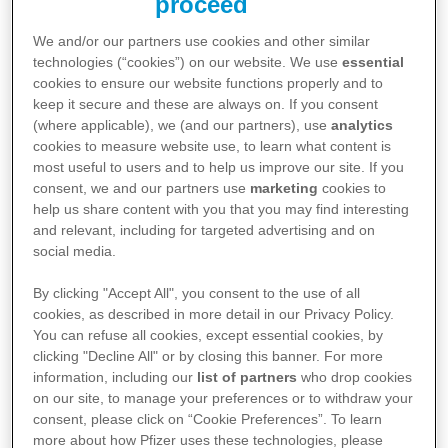
proceed
Dall’università una sfida
We and/or our partners use cookies and other similar
professionalizzante
technologies (“cookies”) on our website. We use
essential
cookies to ensure our website functions properly and to
keep it secure and these are always on. If you consent
A
novembre 2024
, il mio percorso di studi in
(where applicable), we (and our partners), use
analytics
cookies to measure website use, to learn what content is
Scienze della Comunicazione presso
most useful to users and to help us improve our site. If you
consent, we and our partners use
marketing
cookies to
l’Alma Mater Studiorum di Bologna
si è
help us share content with you that you may find interesting
concluso con la finalizzazione di un progetto
and relevant, including for targeted advertising and on
social media.
unico nel suo genere, che mi ha aperto nuove
prospettive professionali e formative, in
By clicking "Accept All", you consent to the use of all
cookies, as described in more detail in our Privacy Policy.
particolare il tirocinio che sto svolgendo in
You can refuse all cookies, except essential cookies, by
clicking "Decline All" or by closing this banner. For more
Pfizer.
information, including our
list of partners
who drop cookies
on our site, to manage your preferences or to withdraw your
consent, please click on “Cookie Preferences”. To learn
Al corso di
Comunicazione d’Impresa
, ho
more about how Pfizer uses these technologies, please