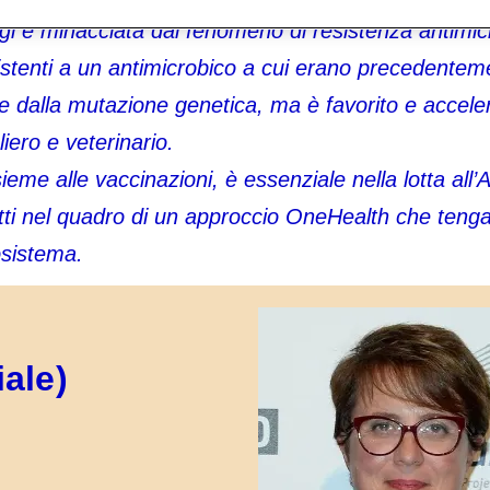
gi è minacciata dal fenomeno di resistenza antimi
istenti a un antimicrobico a cui erano precedente
 e dalla mutazione genetica, ma è favorito e accel
iero e veterinario.
sieme alle vaccinazioni, è essenziale nella lotta all’
utti nel quadro di un approccio OneHealth che tenga 
osistema.
ale)