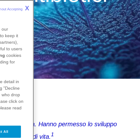
X
hout Accepting 
n our
to keep it
partners),
ful to users
ing
cookies
ding for
e detail in
ng "Decline
s
who drop
ase click on
please read
 ma dell’Umanità. Hanno permesso lo sviluppo
t All
1
aspettativa di vita.