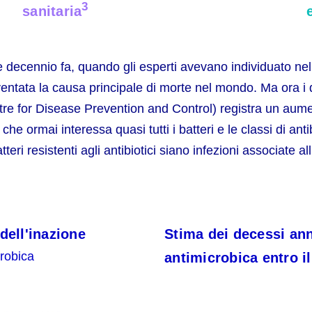
3
sanitaria
e decennio fa, quando gli esperti avevano individuato ne
diventata la causa principale di morte nel mondo. Ma ora i 
e for Disease Prevention and Control) registra un aument
i che ormai interessa quasi tutti i batteri e le classi di ant
atteri resistenti agli antibiotici siano infezioni associate a
dell'inazione
Stima dei decessi annu
crobica
antimicrobica entro i