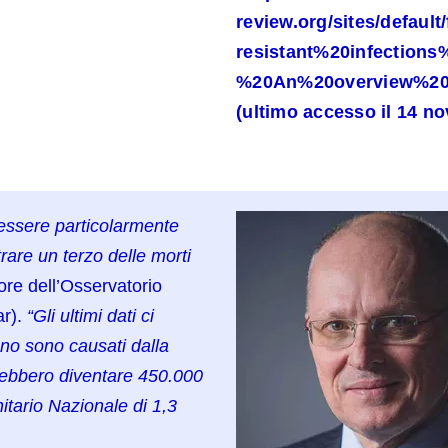
review.org/sites/default
resistant%20infections
%20An%20overview%2
(ultimo accesso il 14 n
o essere particolarmente
rare un terzo delle morti
tore dell’Osservatorio
r).
“Gli ultimi dati ci
nno sono causati dalla
trebbero diventare 450.000
itario Nazionale di 1,3