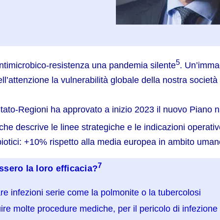
5
l’antimicrobico-resistenza una pandemia silente
. Un’immag
attenzione la vulnerabilità globale della nostra società di
Stato-Regioni ha approvato a inizio 2023 il nuovo Piano na
e descrive le linee strategiche e le indicazioni operative
ibiotici: +10% rispetto alla media europea in ambito um
7
sero la loro efficacia?
re infezioni serie come la polmonite o la tubercolosi
re molte procedure mediche, per il pericolo di infezione