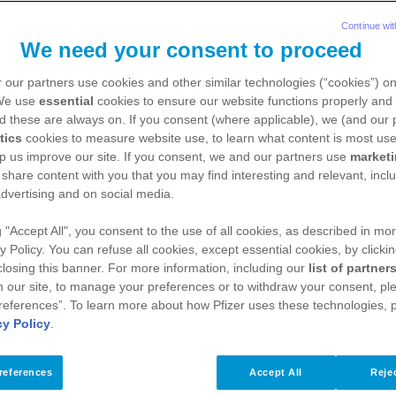
Continue wit
We need your consent to proceed
 our partners use cookies and other similar technologies (“cookies”) o
 We use
essential
cookies to ensure our website functions properly and 
d these are always on. If you consent (where applicable), we (and our 
tics
cookies to measure website use, to learn what content is most use
p us improve our site. If you consent, we and our partners use
market
 share content with you that you may find interesting and relevant, inclu
dvertising and on social media.
g "Accept All", you consent to the use of all cookies, as described in mor
y Policy. You can refuse all cookies, except essential cookies, by clicki
 closing this banner. For more information, including our
list of partner
 our site, to manage your preferences or to withdraw your consent, ple
references”. To learn more about how Pfizer uses these technologies, 
cy Policy
.
più importanti nella storia non solo della Medicina,
references
Accept All
Rejec
duzione dei tassi di mortalità ed al raddoppio dell'