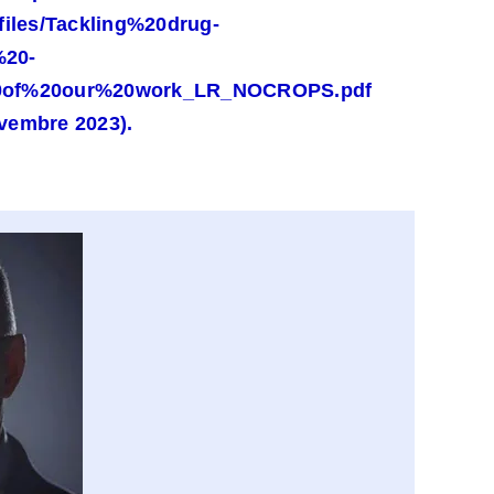
/files/Tackling%20drug-
%20-
0of%20our%20work_LR_NOCROPS.pdf
ovembre 2023).