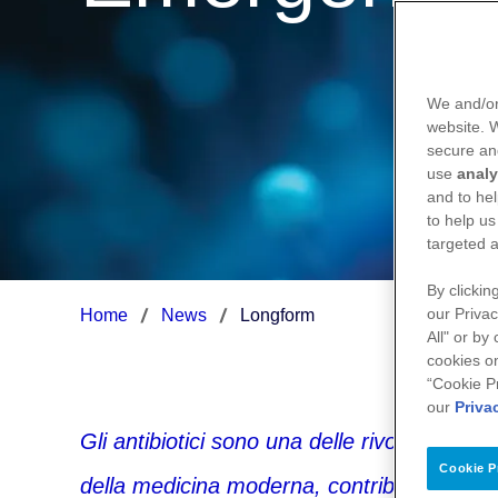
We and/or
website.
secure an
use
analy
and to hel
to help us
targeted a
By clickin
our Privac
Home
News
Longform
All" or by
cookies on
“Cookie P
our
Priva
Gli antibiotici sono una delle rivoluzioni 
Cookie P
della medicina moderna, contribuendo alla ri