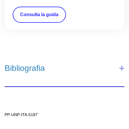
Consulta la guida
Bibliografia
1. World Health Organization. Antibiotic resistance
factsheet. Luglio 2020. Disponibile al sito:
PP-UNP-ITA-5187
https://www.who.int/news-room/fact-
sheets/detail/antibiotic-resistance. Ultimo accesso: