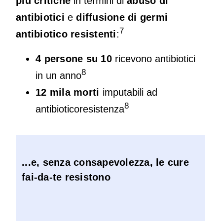
più critiche
in termini di
abuso di
antibiotici
e
diffusione di germi
7
antibiotico resistenti
:
4 persone su 10
ricevono antibiotici
8
in un anno
12 mila morti
imputabili ad
8
antibioticoresistenza
...e, senza consapevolezza, le cure
fai-da-te resistono