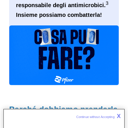
3
responsabile degli antimicrobici.
Insieme possiamo combatterla!
Perché dobbiamo prenderla
X
sul serio?
Continue without Accepting 