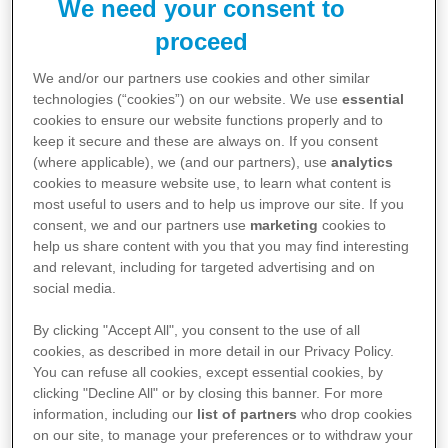
We need your consent to
La
resistenza antimicrobica (AMR)
si
proceed
verifica quando batteri, virus, funghi e
We and/or our partners use cookies and other similar
parassiti non rispondono più ai farmaci
technologies (“cookies”) on our website. We use
essential
4
antimicrobici.
Di conseguenza, antibiotici
cookies to ensure our website functions properly and to
keep it secure and these are always on. If you consent
e altri medicinali antimicrobici
diventano
(where applicable), we (and our partners), use
analytics
inefficaci e le infezioni diventano
cookies to measure website use, to learn what content is
most useful to users and to help us improve our site. If you
difficili o impossibili da trattare
,
consent, we and our partners use
marketing
cookies to
aumentando il
rischio di diffusione di
help us share content with you that you may find interesting
4,5
and relevant, including for targeted advertising and on
malattie gravi, disabilità e morte
.
social media.
Meccanismi di sviluppo della resistenza batterica
By clicking "Accept All", you consent to the use of all
cookies, as described in more detail in our Privacy Policy.
1
Resistenza agli antibiotici
You can refuse all cookies, except essential cookies, by
clicking "Decline All" or by closing this banner. For more
information, including our
list of partners
who drop cookies
on our site, to manage your preferences or to withdraw your