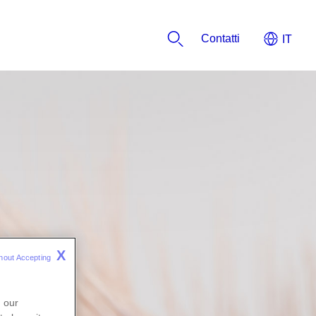
​​​​​​Contatti
X
hout Accepting 
n our