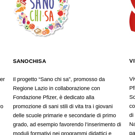
V
SANOCHISA
Vi
er
Il progetto “Sano chi sa”, promosso da
Pf
Regione Lazio in collaborazione con
Sc
Fondazione Pfizer, è dedicato alla
co
ro
promozione di sani stili di vita tra i giovani
di
delle scuole primarie e secondarie di primo
Na
grado, ad esempio favorendo l’inserimento di
pa
moduli formativi nei programmi didattici e