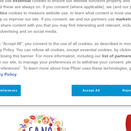
 We use
essential
cookies to ensure our website functions properly and 
d these are always on. If you consent (where applicable), we (and our 
tics
cookies to measure website use, to learn what content is most use
p us improve our site. If you consent, we and our partners use
market
 share content with you that you may find interesting and relevant, inclu
dvertising and on social media.
g "Accept All", you consent to the use of all cookies, as described in mor
y Policy. You can refuse all cookies, except essential cookies, by clicki
 closing this banner. For more information, including our
list of partner
 our site, to manage your preferences or to withdraw your consent, ple
references”. To learn more about how Pfizer uses these technologies, 
cy Policy
.
references
Accept All
Rejec