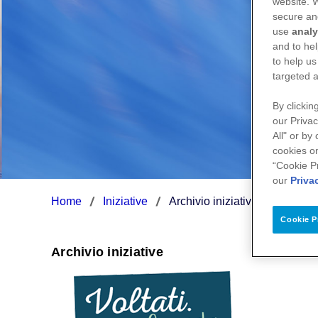
website.
secure an
use
analy
and to hel
to help us
targeted a
By clickin
our Privac
All" or by
cookies on
“Cookie P
our
Priva
Home
Iniziative
Archivio iniziative
Cookie P
Archivio iniziative