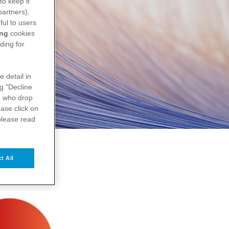
to keep it
partners),
ful to users
ing
cookies
ding for
e detail in
ng "Decline
s
who drop
ase click on
please read
t All